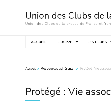
Aller
au
Union des Clubs de l
contenu
Union des Clubs de la presse de France et fr
(Pressez
Entrée)
ACCUEIL
L’UCP2F
LES CLUBS
>
>
Accueil
Ressources adhérents
Protégé : Vie associa
Protégé : Vie assoc