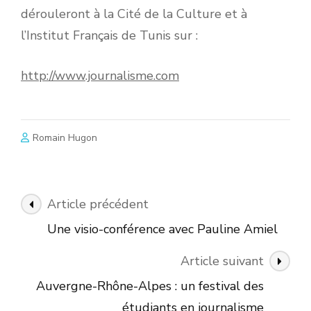
dérouleront à la Cité de la Culture et à
l’Institut Français de Tunis sur :
http://www.journalisme.com
Romain Hugon
Navigation
Article précédent
des
Une visio-conférence avec Pauline Amiel
articles
Article suivant
Auvergne-Rhône-Alpes : un festival des
étudiants en journalisme