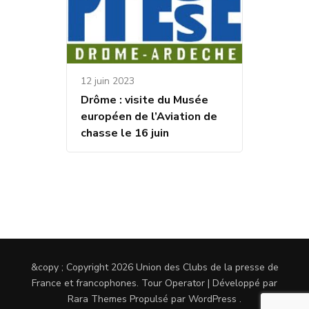
12 juin 2023
Drôme : visite du Musée
européen de l’Aviation de
chasse le 16 juin
&copy ; Copyright 2026
Union des Clubs de la presse de
France et francophones
.
Tour Operator | Développé par
Rara Themes
Propulsé par
WordPress
.