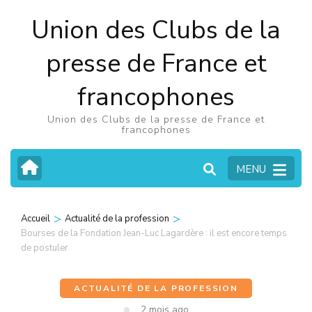
Aller
Union des Clubs de la
au
contenu
presse de France et
(Pressez
francophones
Entrée)
Union des Clubs de la presse de France et
francophones
MENU
>
>
Accueil
Actualité de la profession
Bourses de la Fondation Jean-Luc Lagardère : il est encore temps
de postuler
ACTUALITÉ DE LA PROFESSION
2 mois ago