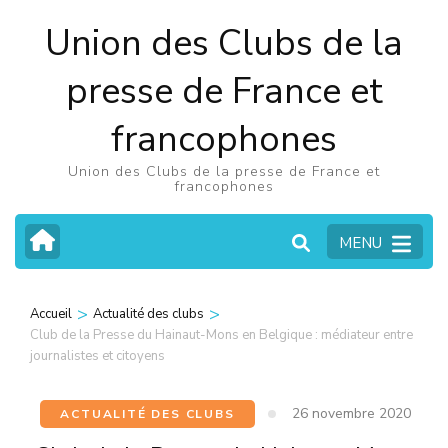
Aller
Union des Clubs de la
au
contenu
presse de France et
(Pressez
francophones
Entrée)
Union des Clubs de la presse de France et
francophones
MENU
>
>
Accueil
Actualité des clubs
Club de la Presse du Hainaut-Mons en Belgique : médiateur entre
journalistes et citoyens
26 novembre 2020
ACTUALITÉ DES CLUBS