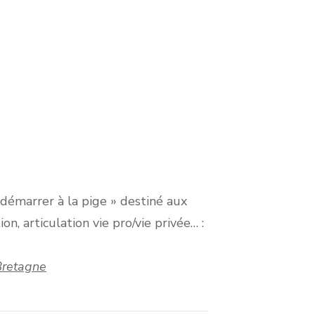
 démarrer à la pige » destiné aux
n, articulation vie pro/vie privée… :
Bretagne