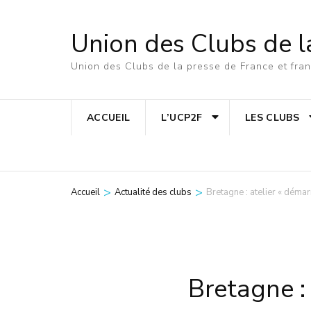
Aller
au
Union des Clubs de l
contenu
Union des Clubs de la presse de France et fr
(Pressez
Entrée)
ACCUEIL
L’UCP2F
LES CLUBS
>
>
Accueil
Actualité des clubs
Bretagne : atelier « démarr
Bretagne : 