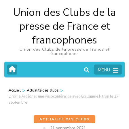
Aller
Union des Clubs de la
au
contenu
presse de France et
(Pressez
francophones
Entrée)
Union des Clubs de la presse de France et
francophones
MENU
>
>
Accueil
Actualité des clubs
Drôme Ardèche : une visioconférence avec Guillaume Pitron le 27
septembre
ACTUALITÉ DES CLUBS
21 septembre 2021