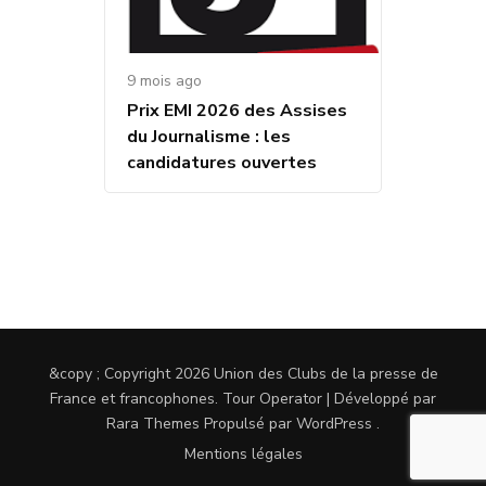
9 mois ago
Prix EMI 2026 des Assises
du Journalisme : les
candidatures ouvertes
&copy ; Copyright 2026
Union des Clubs de la presse de
France et francophones
.
Tour Operator | Développé par
Rara Themes
Propulsé par
WordPress
.
Mentions légales