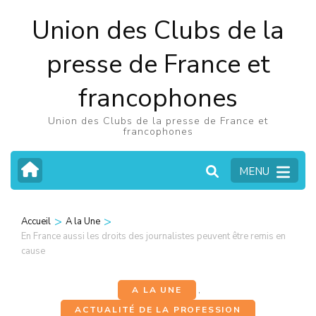
Aller
Union des Clubs de la
au
contenu
presse de France et
(Pressez
francophones
Entrée)
Union des Clubs de la presse de France et
francophones
MENU
>
>
Accueil
A la Une
En France aussi les droits des journalistes peuvent être remis en
cause
A LA UNE
,
ACTUALITÉ DE LA PROFESSION