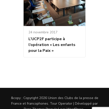
24 novembre 2017
L’UCP2F participe à
l’opération « Les enfants
pour la Paix »
&copy ; Copyright 2026
Union des Clubs de la presse de
France et francophones
.
Tour Operator | Développé par