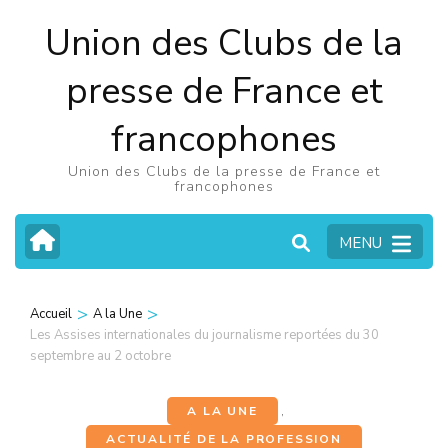
Aller
Union des Clubs de la
au
contenu
presse de France et
(Pressez
francophones
Entrée)
Union des Clubs de la presse de France et
francophones
MENU
>
>
Accueil
A la Une
Les Assises internationales du journalisme reportées du 30
septembre au 2 octobre
A LA UNE
,
ACTUALITÉ DE LA PROFESSION