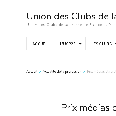
Aller
au
Union des Clubs de l
contenu
Union des Clubs de la presse de France et fr
(Pressez
Entrée)
ACCUEIL
L’UCP2F
LES CLUBS
>
>
Accueil
Actualité de la profession
Prix médias et rura
Prix médias e