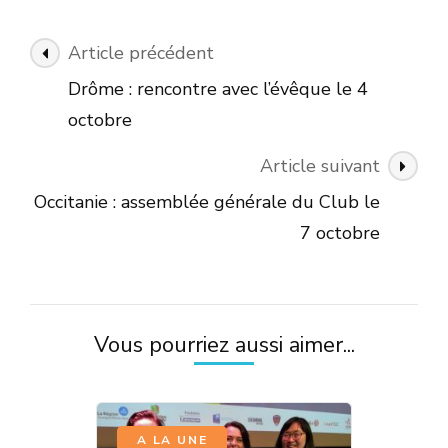
Navigation
Article précédent
des
Drôme : rencontre avec l’évêque le 4
articles
octobre
Article suivant
Occitanie : assemblée générale du Club le
7 octobre
Vous pourriez aussi aimer...
,
A LA UNE