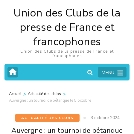
Aller
Union des Clubs de la
au
contenu
presse de France et
(Pressez
francophones
Entrée)
Union des Clubs de la presse de France et
francophones
MENU
>
>
Accueil
Actualité des clubs
Auvergne : un tournoi de pétanque le 5 octobre
3 octobre 2024
ACTUALITÉ DES CLUBS
Auvergne : un tournoi de pétanque