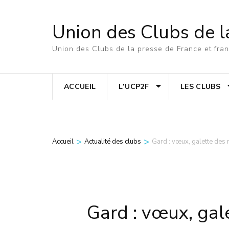
Aller
au
Union des Clubs de l
contenu
Union des Clubs de la presse de France et fr
(Pressez
Entrée)
ACCUEIL
L’UCP2F
LES CLUBS
>
>
Accueil
Actualité des clubs
Gard : vœux, galette des r
Gard : vœux, gale