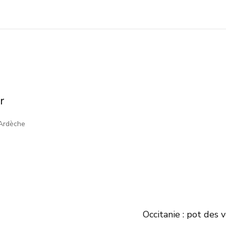
r
 Ardèche
Occitanie : pot des 