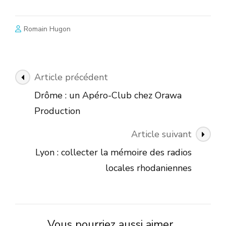
Romain Hugon
Navigation
Article précédent
des
Drôme : un Apéro-Club chez Orawa
articles
Production
Article suivant
Lyon : collecter la mémoire des radios
locales rhodaniennes
Vous pourriez aussi aimer...