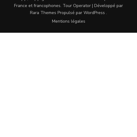
France et francophones
.
Tour Operator | Développé par
Rara Themes
Propulsé par
WordPress
.
Mentions légales