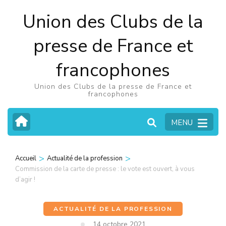
Aller
Union des Clubs de la
au
contenu
presse de France et
(Pressez
francophones
Entrée)
Union des Clubs de la presse de France et
francophones
MENU
>
>
Accueil
Actualité de la profession
Commission de la carte de presse : le vote est ouvert, à vous
d’agir !
ACTUALITÉ DE LA PROFESSION
14 octobre 2021