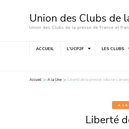
Aller
au
Union des Clubs de l
contenu
Union des Clubs de la presse de France et fr
(Pressez
Entrée)
ACCUEIL
L’UCP2F
LES CLUBS
>
>
Accueil
A la Une
Liberté de la presse, cela ne s’arran
A LA
Liberté d