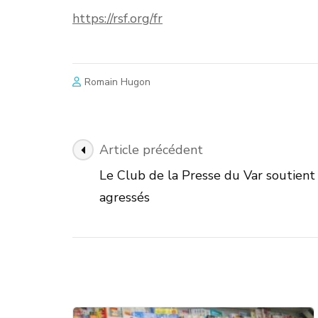
https://rsf.org/fr
Romain Hugon
Navigation
Article précédent
des
Le Club de la Presse du Var soutient 
articles
agressés