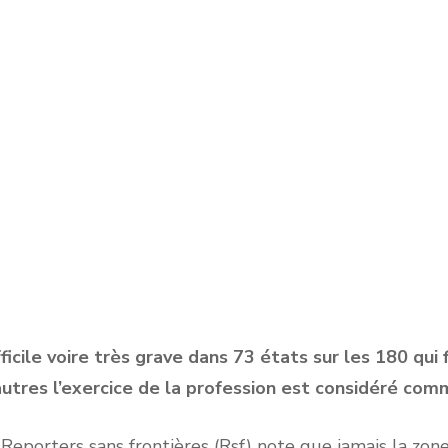
fficile voire très grave dans 73 états sur les 180 qu
 autres l’exercice de la profession est considéré co
Reporters sans frontières (Rsf) note que jamais la zone