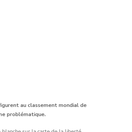
i figurent au classement mondial de
mme problématique.
 blanche sur la carte de la liberté