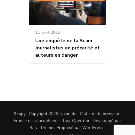
11 avril 2019
Une enquête de la Scam :
Journalistes en précarité et
auteurs en danger
&copy ; Copyright 2026
Union des Clubs de la presse de
France et francophones
.
Tour Operator | Développé par
Rara Themes
Propulsé par
WordPress
.